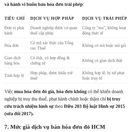
và hành vi buôn bán hóa đơn trái phép
:
TIÊU CHÍ
DỊCH VỤ HỢP PHÁP
DỊCH VỤ TRÁI PHÉP
Đơn vị phát
Doanh nghiệp được cơ quan
Công ty “ma”, không hoạt
hành
thuế cấp phép
động thực tế
Có mã xác thực của Tổng
Hóa đơn
Không có mã hoặc mã giả
cục Thuế
Giao dịch
Có thật, có hợp đồng &
Không có giao dịch thật
hàng hóa
chứng từ
Hợp pháp, được khấu trừ
Không hợp lệ, bị xử phạt
Tính hợp lệ
thuế
hoặc truy tố
Việc
mua hóa đơn đỏ giả, hóa đơn khống
có thể khiến doanh
nghiệp bị truy thu thuế, phạt hành chính hoặc thậm chí
bị truy
cứu trách nhiệm hình sự
theo
Điều 203 Bộ luật Hình sự 2015
(sửa đổi 2017).
7. Mức giá dịch vụ bán hóa đơn đỏ HCM