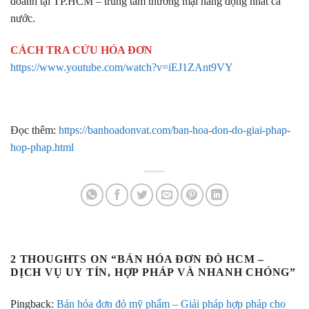
doanh tại TP.HCM – trung tâm thương mại năng động nhất cả
nước.
CÁCH TRA CỨU HÓA ĐƠN
https://www.youtube.com/watch?v=iEJ1ZAnt9VY
Đọc thêm:
https://banhoadonvat.com/ban-hoa-don-do-giai-phap-
hop-phap.html
2 THOUGHTS ON “
BÁN HÓA ĐƠN ĐỎ HCM –
DỊCH VỤ UY TÍN, HỢP PHÁP VÀ NHANH CHÓNG
”
Pingback:
Bán hóa đơn đỏ mỹ phẩm – Giải pháp hợp pháp cho