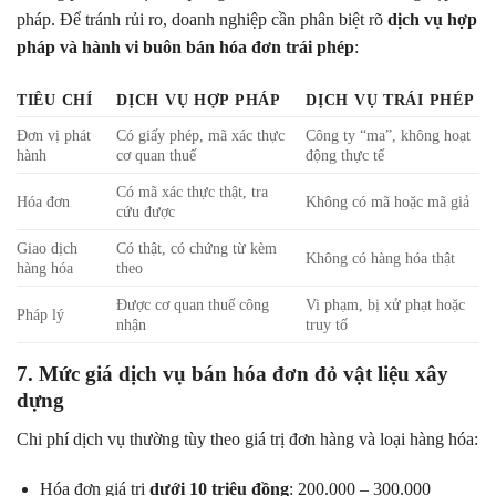
pháp. Để tránh rủi ro, doanh nghiệp cần phân biệt rõ
dịch vụ hợp
pháp và hành vi buôn bán hóa đơn trái phép
:
TIÊU CHÍ
DỊCH VỤ HỢP PHÁP
DỊCH VỤ TRÁI PHÉP
Đơn vị phát
Có giấy phép, mã xác thực
Công ty “ma”, không hoạt
hành
cơ quan thuế
động thực tế
Có mã xác thực thật, tra
Hóa đơn
Không có mã hoặc mã giả
cứu được
Giao dịch
Có thật, có chứng từ kèm
Không có hàng hóa thật
hàng hóa
theo
Được cơ quan thuế công
Vi phạm, bị xử phạt hoặc
Pháp lý
nhận
truy tố
7. Mức giá dịch vụ bán hóa đơn đỏ vật liệu xây
dựng
Chi phí dịch vụ thường tùy theo giá trị đơn hàng và loại hàng hóa:
Hóa đơn giá trị
dưới 10 triệu đồng
: 200.000 – 300.000