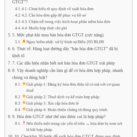
GTGT”?
4.1. Chưa hiểu rõ quy định về xuất hóa đơn
4.2. Cần hóa đơn gấp để phục vụ hồ sơ
4.3. Chậm trễ trong việc kích hoạt phần mềm hóa đơn
4.4. Muốn hợp thức chi phí
5. Mức phạt khi mua bán hóa đơn GTGT (cực nặng)
Nguy hiểm nhất: xử lý hình sự Điều 203 BLHS
6. Thực tế: Hàng loạt đường dây “bán hóa đơn GTGT” đã bị
khởi tố
7. Các dấu hiệu nhận biết nơi bán hóa đơn GTGT trái phép
8. Vậy doanh nghiệp cần làm gì để có hóa đơn hợp pháp, nhanh
chóng và đúng luật?
Giải pháp 1: Đăng ký hóa đơn điện tử có mã với cơ quan
thuế
Giải pháp 2: Thuê dịch vụ kế toán hợp pháp
Giải pháp 3: Xin cấp hóa đơn lẻ
Giải pháp 4: Hoàn thiện chứng từ đúng quy trình
9. Hóa đơn GTGT như thế nào được coi là hợp pháp?
Nếu thiếu một trong các yếu tố trên → hóa đơn bị xem xét
là bất hợp pháp.
10. Checklist 20 bước để xuất hóa đơn GTGT đúng quy định