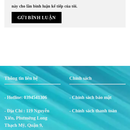
này cho lần bình luận kế tiếp của tôi.
Thông tin liên hệ
Chính sách
- Hotline:
0394541306
- Chính sách bảo mật
- Địa Chỉ : 119 Nguyễn
- Chính sách thanh toán
Xiển, Phư
m
ờng Long
Thạch Mỹ, Quận 9,