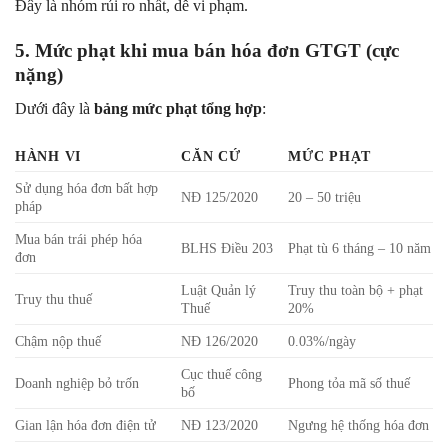
Đây là nhóm rủi ro nhất, dễ vi phạm.
5. Mức phạt khi mua bán hóa đơn GTGT (cực
nặng)
Dưới đây là
bảng mức phạt tổng hợp
:
HÀNH VI
CĂN CỨ
MỨC PHẠT
Sử dụng hóa đơn bất hợp
NĐ 125/2020
20 – 50 triệu
pháp
Mua bán trái phép hóa
BLHS Điều 203
Phạt tù 6 tháng – 10 năm
đơn
Luật Quản lý
Truy thu toàn bộ + phạt
Truy thu thuế
Thuế
20%
Chậm nộp thuế
NĐ 126/2020
0.03%/ngày
Cục thuế công
Doanh nghiệp bỏ trốn
Phong tỏa mã số thuế
bố
Gian lận hóa đơn điện tử
NĐ 123/2020
Ngưng hệ thống hóa đơn