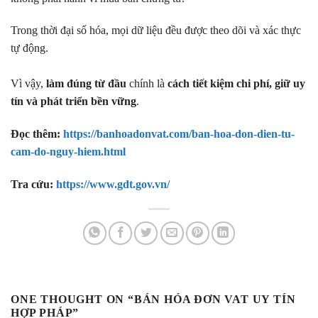
Trong thời đại số hóa, mọi dữ liệu đều được theo dõi và xác thực
tự động.
Vì vậy,
làm đúng từ đầu
chính là
cách tiết kiệm chi phí, giữ uy
tín và phát triển bền vững
.
Đọc thêm:
https://banhoadonvat.com/ban-hoa-don-dien-tu-
cam-do-nguy-hiem.html
Tra cứu:
https://www.gdt.gov.vn/
ONE THOUGHT ON “
BÁN HÓA ĐƠN VAT UY TÍN
HỢP PHÁP
”