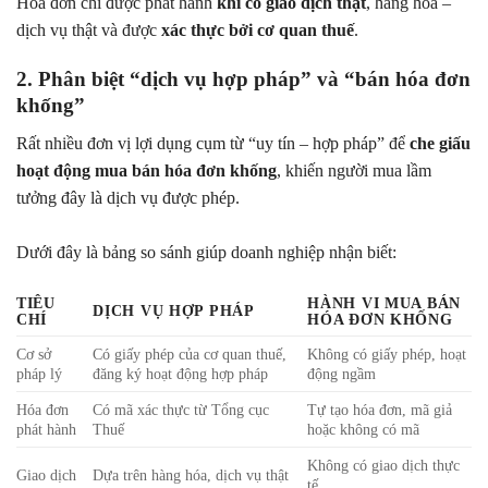
Hóa đơn chỉ được phát hành
khi có giao dịch thật
, hàng hóa –
dịch vụ thật và được
xác thực bởi cơ quan thuế
.
2. Phân biệt “dịch vụ hợp pháp” và “bán hóa đơn
khống”
Rất nhiều đơn vị lợi dụng cụm từ “uy tín – hợp pháp” để
che giấu
hoạt động mua bán hóa đơn khống
, khiến người mua lầm
tưởng đây là dịch vụ được phép.
Dưới đây là bảng so sánh giúp doanh nghiệp nhận biết:
TIÊU
HÀNH VI MUA BÁN
DỊCH VỤ HỢP PHÁP
CHÍ
HÓA ĐƠN KHỐNG
Cơ sở
Có giấy phép của cơ quan thuế,
Không có giấy phép, hoạt
pháp lý
đăng ký hoạt động hợp pháp
động ngầm
Hóa đơn
Có mã xác thực từ Tổng cục
Tự tạo hóa đơn, mã giả
phát hành
Thuế
hoặc không có mã
Không có giao dịch thực
Giao dịch
Dựa trên hàng hóa, dịch vụ thật
tế