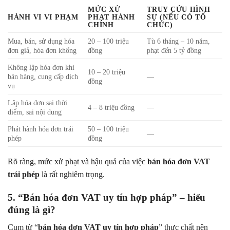
MỨC XỬ
TRUY CỨU HÌNH
HÀNH VI VI PHẠM
PHẠT HÀNH
SỰ (NẾU CÓ TỔ
CHÍNH
CHỨC)
Mua, bán, sử dụng hóa
20 – 100 triệu
Tù 6 tháng – 10 năm,
đơn giả, hóa đơn khống
đồng
phạt đến 5 tỷ đồng
Không lập hóa đơn khi
10 – 20 triệu
bán hàng, cung cấp dịch
—
đồng
vụ
Lập hóa đơn sai thời
4 – 8 triệu đồng
—
điểm, sai nội dung
Phát hành hóa đơn trái
50 – 100 triệu
—
phép
đồng
Rõ ràng, mức xử phạt và hậu quả của việc
bán hóa đơn VAT
trái phép
là rất nghiêm trọng.
5. “Bán hóa đơn VAT uy tín hợp pháp” – hiểu
đúng là gì?
Cụm từ “
bán hóa đơn VAT uy tín hợp pháp
” thực chất nên