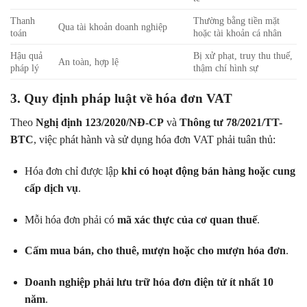
Thanh
Thường bằng tiền mặt
Qua tài khoản doanh nghiệp
toán
hoặc tài khoản cá nhân
Hậu quả
Bị xử phạt, truy thu thuế,
An toàn, hợp lệ
pháp lý
thậm chí hình sự
3. Quy định pháp luật về hóa đơn VAT
Theo
Nghị định 123/2020/NĐ-CP
và
Thông tư 78/2021/TT-
BTC
, việc phát hành và sử dụng hóa đơn VAT phải tuân thủ:
Hóa đơn chỉ được lập
khi có hoạt động bán hàng hoặc cung
cấp dịch vụ
.
Mỗi hóa đơn phải có
mã xác thực của cơ quan thuế
.
Cấm mua bán, cho thuê, mượn hoặc cho mượn hóa đơn
.
Doanh nghiệp phải lưu trữ hóa đơn điện tử ít nhất 10
năm
.