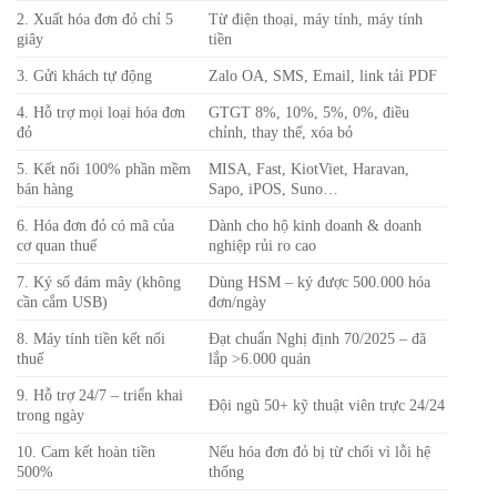
2. Xuất hóa đơn đỏ chỉ 5
Từ điện thoại, máy tính, máy tính
giây
tiền
3. Gửi khách tự động
Zalo OA, SMS, Email, link tải PDF
4. Hỗ trợ mọi loại hóa đơn
GTGT 8%, 10%, 5%, 0%, điều
đỏ
chỉnh, thay thế, xóa bỏ
5. Kết nối 100% phần mềm
MISA, Fast, KiotViet, Haravan,
bán hàng
Sapo, iPOS, Suno…
6. Hóa đơn đỏ có mã của
Dành cho hộ kinh doanh & doanh
cơ quan thuế
nghiệp rủi ro cao
7. Ký số đám mây (không
Dùng HSM – ký được 500.000 hóa
cần cắm USB)
đơn/ngày
8. Máy tính tiền kết nối
Đạt chuẩn Nghị định 70/2025 – đã
thuế
lắp >6.000 quán
9. Hỗ trợ 24/7 – triển khai
Đội ngũ 50+ kỹ thuật viên trực 24/24
trong ngày
10. Cam kết hoàn tiền
Nếu hóa đơn đỏ bị từ chối vì lỗi hệ
500%
thống