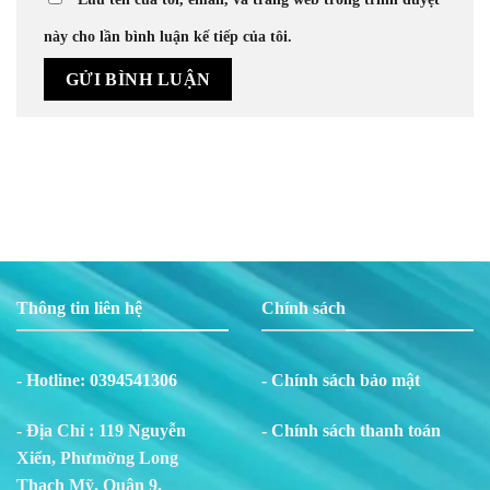
này cho lần bình luận kế tiếp của tôi.
Thông tin liên hệ
Chính sách
- Hotline:
0394541306
- Chính sách bảo mật
- Địa Chỉ : 119 Nguyễn
- Chính sách thanh toán
Xiển, Phư
m
ờng Long
Thạch Mỹ, Quận 9,