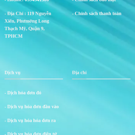
- Địa Chỉ : 119 Nguyễn
- Chính sách thanh toán
Xiển, Phư
m
ờng Long
Thạch Mỹ, Quận 9,
TPHCM
Dịch vụ
Địa chỉ
- Dịch hóa đơn đỏ
- Dịch vụ hóa đơn đầu vào
- Dịch vụ hóa hóa đơn ra
- Dịch vụ hóa đơn điện tử