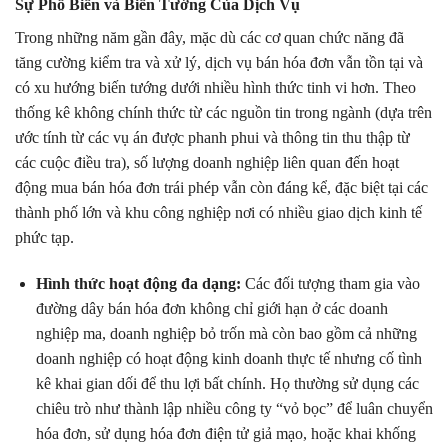
Sự Phổ Biến và Biến Tướng Của Dịch Vụ
Trong những năm gần đây, mặc dù các cơ quan chức năng đã
tăng cường kiểm tra và xử lý, dịch vụ bán hóa đơn vẫn tồn tại và
có xu hướng biến tướng dưới nhiều hình thức tinh vi hơn. Theo
thống kê không chính thức từ các nguồn tin trong ngành (dựa trên
ước tính từ các vụ án được phanh phui và thông tin thu thập từ
các cuộc điều tra), số lượng doanh nghiệp liên quan đến hoạt
động mua bán hóa đơn trái phép vẫn còn đáng kể, đặc biệt tại các
thành phố lớn và khu công nghiệp nơi có nhiều giao dịch kinh tế
phức tạp.
Hình thức hoạt động đa dạng:
Các đối tượng tham gia vào
đường dây bán hóa đơn không chỉ giới hạn ở các doanh
nghiệp ma, doanh nghiệp bỏ trốn mà còn bao gồm cả những
doanh nghiệp có hoạt động kinh doanh thực tế nhưng cố tình
kê khai gian dối để thu lợi bất chính. Họ thường sử dụng các
chiêu trò như thành lập nhiều công ty “vỏ bọc” để luân chuyển
hóa đơn, sử dụng hóa đơn điện tử giả mạo, hoặc khai khống