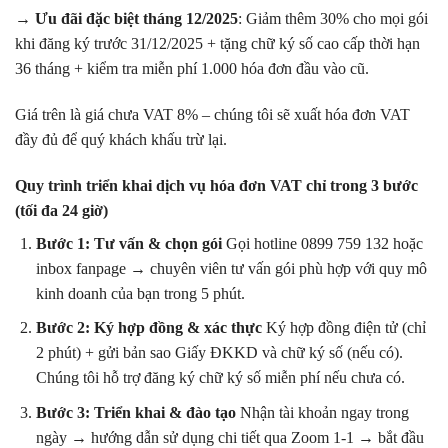
→
Ưu đãi đặc biệt tháng 12/2025
: Giảm thêm 30% cho mọi gói
khi đăng ký trước 31/12/2025 + tặng chữ ký số cao cấp thời hạn
36 tháng + kiểm tra miễn phí 1.000 hóa đơn đầu vào cũ.
Giá trên là giá chưa VAT 8% – chúng tôi sẽ xuất hóa đơn VAT
đầy đủ để quý khách khấu trừ lại.
Quy trình triển khai dịch vụ hóa đơn VAT chỉ trong 3 bước
(tối đa 24 giờ)
Bước 1: Tư vấn & chọn gói
Gọi hotline 0899 759 132 hoặc
inbox fanpage → chuyên viên tư vấn gói phù hợp với quy mô
kinh doanh của bạn trong 5 phút.
Bước 2: Ký hợp đồng & xác thực
Ký hợp đồng điện tử (chỉ
2 phút) + gửi bản sao Giấy ĐKKD và chữ ký số (nếu có).
Chúng tôi hỗ trợ đăng ký chữ ký số miễn phí nếu chưa có.
Bước 3: Triển khai & đào tạo
Nhận tài khoản ngay trong
ngày → hướng dẫn sử dụng chi tiết qua Zoom 1-1 → bắt đầu