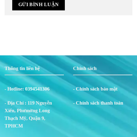
Thông tin liên hệ
Chính sách
- Hotline:
0394541306
- Chính sách bảo mật
- Địa Chỉ : 119 Nguyễn
- Chính sách thanh toán
Xiển, Phư
m
ờng Long
Thạch Mỹ, Quận 9,
TPHCM