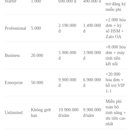
Starter
1.000
690.000 đ
490.000 đ
trợ đăng ký
miễn phí
+2.000 hóa
2.190.000
1.490.000
đơn + ký
Professional
5.000
đ
đ
số HSM +
Zalo OA
+8.000 hóa
5.900.000
3.900.000
đơn + máy
Business
20.000
đ
đ
tính tiền
kết nối
+20.000
9.900.000
6.900.000
hóa đơn +
Enterprise
50.000
đ
đ
hỗ trợ VIP
1-1
Miễn phí
toàn bộ
Không giới
19.900.000
9.900.000
Unlimited
tính năng +
hạn
đ/năm
đ/năm
ưu tiên cao
nhất