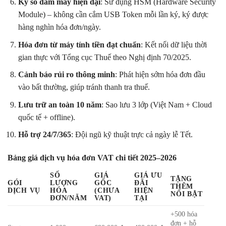
Ký số đám mây hiện đại
: Sử dụng HSM (Hardware Security
Module) – không cần cắm USB Token mỗi lần ký, ký được
hàng nghìn hóa đơn/ngày.
Hóa đơn từ máy tính tiền đạt chuẩn
: Kết nối dữ liệu thời
gian thực với Tổng cục Thuế theo Nghị định 70/2025.
Cảnh báo rủi ro thông minh
: Phát hiện sớm hóa đơn đầu
vào bất thường, giúp tránh thanh tra thuế.
Lưu trữ an toàn 10 năm
: Sao lưu 3 lớp (Việt Nam + Cloud
quốc tế + offline).
Hỗ trợ 24/7/365
: Đội ngũ kỹ thuật trực cả ngày lễ Tết.
Bảng giá dịch vụ hóa đơn VAT chi tiết 2025–2026
SỐ
GIÁ
GIÁ ƯU
TẶNG
GÓI
LƯỢNG
GỐC
ĐÃI
THÊM
DỊCH VỤ
HÓA
(CHƯA
HIỆN
NỔI BẬT
ĐƠN/NĂM
VAT)
TẠI
+500 hóa
đơn + hỗ