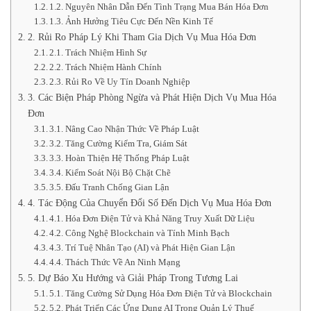
1.2. Nguyên Nhân Dẫn Đến Tình Trạng Mua Bán Hóa Đơn
1.3. Ảnh Hưởng Tiêu Cực Đến Nền Kinh Tế
2. Rủi Ro Pháp Lý Khi Tham Gia Dịch Vụ Mua Hóa Đơn
2.1. Trách Nhiệm Hình Sự
2.2. Trách Nhiệm Hành Chính
2.3. Rủi Ro Về Uy Tín Doanh Nghiệp
3. Các Biện Pháp Phòng Ngừa và Phát Hiện Dịch Vụ Mua Hóa
Đơn
3.1. Nâng Cao Nhận Thức Về Pháp Luật
3.2. Tăng Cường Kiểm Tra, Giám Sát
3.3. Hoàn Thiện Hệ Thống Pháp Luật
3.4. Kiểm Soát Nội Bộ Chặt Chẽ
3.5. Đấu Tranh Chống Gian Lận
4. Tác Động Của Chuyển Đổi Số Đến Dịch Vụ Mua Hóa Đơn
4.1. Hóa Đơn Điện Tử và Khả Năng Truy Xuất Dữ Liệu
4.2. Công Nghệ Blockchain và Tính Minh Bạch
4.3. Trí Tuệ Nhân Tạo (AI) và Phát Hiện Gian Lận
4.4. Thách Thức Về An Ninh Mạng
5. Dự Báo Xu Hướng và Giải Pháp Trong Tương Lai
5.1. Tăng Cường Sử Dụng Hóa Đơn Điện Tử và Blockchain
5.2. Phát Triển Các Ứng Dụng AI Trong Quản Lý Thuế