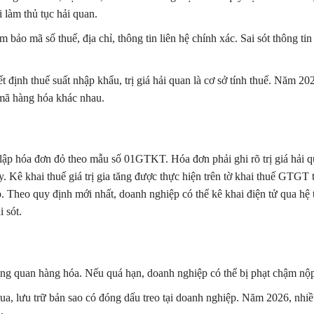
 làm thủ tục hải quan.
m bảo mã số thuế, địa chỉ, thông tin liên hệ chính xác. Sai sót thông ti
 định thuế suất nhập khẩu, trị giá hải quan là cơ sở tính thuế. Năm 20
mã hàng hóa khác nhau.
lập hóa đơn đỏ theo mẫu số 01GTKT. Hóa đơn phải ghi rõ trị giá hải q
y. Kê khai thuế giá trị gia tăng được thực hiện trên tờ khai thuế GTGT 
p. Theo quy định mới nhất, doanh nghiệp có thể kê khai điện tử qua hệ
 sót.
ông quan hàng hóa. Nếu quá hạn, doanh nghiệp có thể bị phạt chậm nộp
a, lưu trữ bản sao có đóng dấu treo tại doanh nghiệp. Năm 2026, nhi