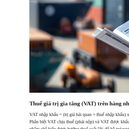
Thuế giá trị gia tăng (VAT) trên hàng n
VAT nhập khẩu = (trị giá hải quan + thuế nhập khẩu)
Phân biệt VAT chịu thuế (phải nộp) và VAT được khấu
phẩm chế biến được hưởng thuế suất 5% để hỗ trợ ngư