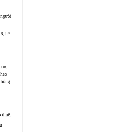
n người
26, hệ
uan,
theo
 thống
 thuế.
ều