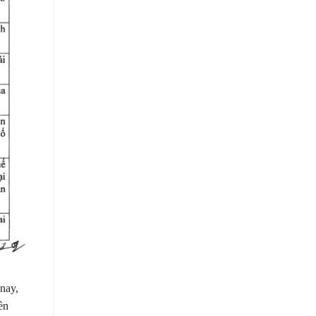
nay,
ền