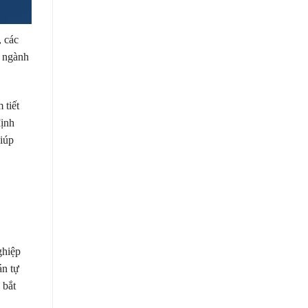
, các
o ngành
 tiết
định
giúp
ghiệp
án tự
 bắt