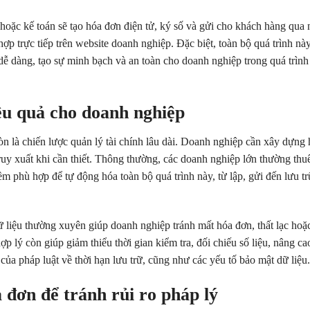
 hoặc kế toán sẽ tạo hóa đơn điện tử, ký số và gửi cho khách hàng qua 
p trực tiếp trên website doanh nghiệp. Đặc biệt, toàn bộ quá trình nà
 dễ dàng, tạo sự minh bạch và an toàn cho doanh nghiệp trong quá trình
ệu quả cho doanh nghiệp
n là chiến lược quản lý tài chính lâu dài. Doanh nghiệp cần xây dựng 
 truy xuất khi cần thiết. Thông thường, các doanh nghiệp lớn thường thu
 phù hợp để tự động hóa toàn bộ quá trình này, từ lập, gửi đến lưu tr
dữ liệu thường xuyên giúp doanh nghiệp tránh mất hóa đơn, thất lạc ho
p lý còn giúp giảm thiểu thời gian kiểm tra, đối chiếu số liệu, nâng ca
ủa pháp luật về thời hạn lưu trữ, cũng như các yếu tố bảo mật dữ liệu.
 đơn để tránh rủi ro pháp lý