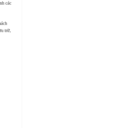
inh các
hách
ưu trữ,