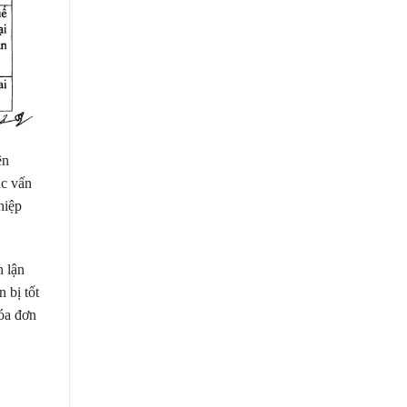
ên
ác vấn
hiệp
n lận
 bị tốt
hóa đơn