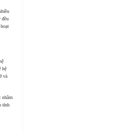
nhiều
y đều
 hoạt
hệ
ê hệ
ữ và
ặc nhầm
o tính