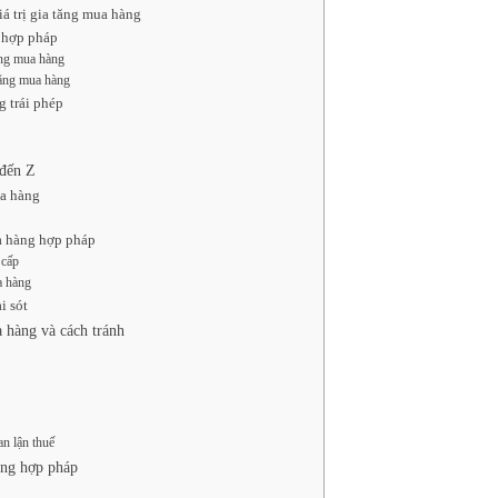
á trị gia tăng mua hàng
g hợp pháp
ăng mua hàng
tăng mua hàng
g trái phép
 đến Z
ua hàng
ua hàng hợp pháp
 cấp
a hàng
i sót
a hàng và cách tránh
an lận thuế
àng hợp pháp