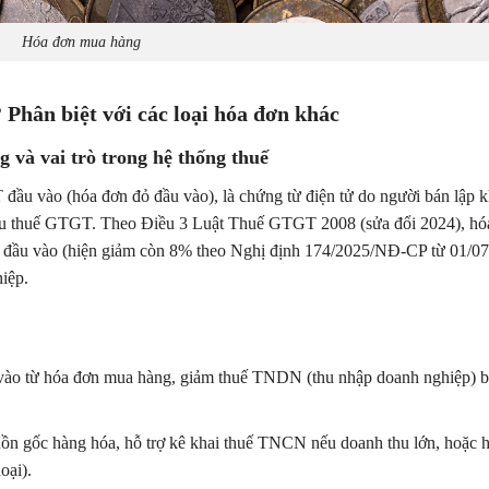
Hóa đơn mua hàng
 Phân biệt với các loại hóa đơn khác
g và vai trò trong hệ thống thuế
đầu vào (hóa đơn đỏ đầu vào), là chứng từ điện tử do người bán lập k
hịu thuế GTGT. Theo Điều 3 Luật Thuế GTGT 2008 (sửa đổi 2024), hó
GT đầu vào (hiện giảm còn 8% theo Nghị định 174/2025/NĐ-CP từ 01/0
iệp.
vào từ hóa đơn mua hàng, giảm thuế TNDN (thu nhập doanh nghiệp) 
ồn gốc hàng hóa, hỗ trợ kê khai thuế TNCN nếu doanh thu lớn, hoặc 
oại).