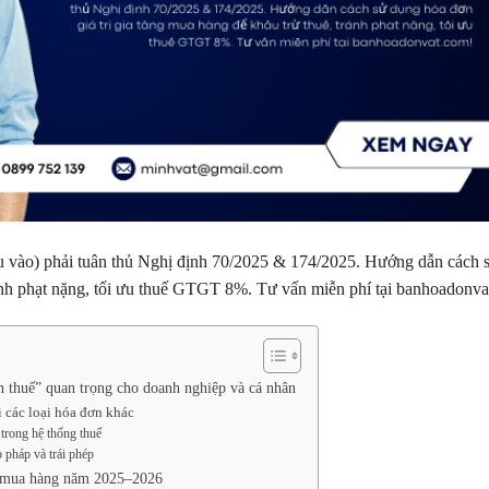
u vào) phải tuân thủ Nghị định 70/2025 & 174/2025. Hướng dẫn cách 
tránh phạt nặng, tối ưu thuế GTGT 8%. Tư vấn miễn phí tại banhoadonv
ắn thuế” quan trọng cho doanh nghiệp và cá nhân
i các loại hóa đơn khác
 trong hệ thống thuế
 pháp và trái phép
ng mua hàng năm 2025–2026