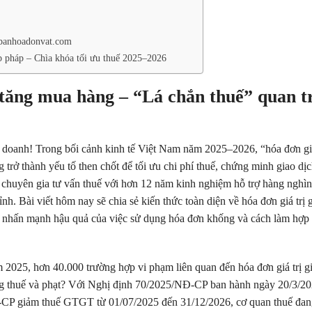
i banhoadonvat.com
ợp pháp – Chìa khóa tối ưu thuế 2025–2026
a tăng mua hàng – “Lá chắn thuế” quan t
 doanh! Trong bối cảnh kinh tế Việt Nam năm 2025–2026, “hóa đơn giá
rở thành yếu tố then chốt để tối ưu chi phí thuế, chứng minh giao dịc
nh, chuyên gia tư vấn thuế với hơn 12 năm kinh nghiệm hỗ trợ hàng nghì
. Bài viết hôm nay sẽ chia sẻ kiến thức toàn diện về hóa đơn giá trị g
, nhấn mạnh hậu quả của việc sử dụng hóa đơn khống và cách làm hợp
 2025, hơn 40.000 trường hợp vi phạm liên quan đến hóa đơn giá trị gi
ồng thuế và phạt? Với Nghị định 70/2025/NĐ-CP ban hành ngày 20/3/2
-CP giảm thuế GTGT từ 01/07/2025 đến 31/12/2026, cơ quan thuế đa