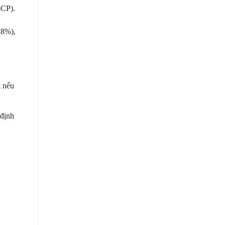
-CP).
(8%),
t nếu
 định