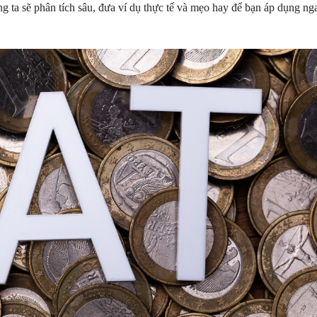
g ta sẽ phân tích sâu, đưa ví dụ thực tế và mẹo hay để bạn áp dụng ng