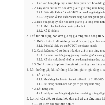
Các văn bản pháp luật chính liên quan đến hóa đơn gi
Quy định cụ thể về hóa đơn giá trị gia tăng mua hàn
Điều kiện khấu trừ thuế GTGT từ hóa đơn giá trị gia t
Quy định về thời điểm và nội dung hóa đơn giá trị gia 
Hậu quả pháp lý của hóa đơn giá trị gia tăng mua hàn
Mức phạt hành chính và truy thu thuế
Xử lý hình sự
Thủ tục sử dụng hóa đơn giá trị gia tăng mua hàng từ A
Bước chuẩn bị để sử dụng hóa đơn giá trị gia tăng m
Đăng ký khấu trừ thuế GTGT cho doanh nghiệp
Cách kiểm tra và sử dụng hóa đơn giá trị gia tăng m
Kiểm tra hóa đơn giá trị gia tăng mua hàng từ nhà cung
Kê khai và khấu trừ thuế từ hóa đơn giá trị gia tăng mu
Xử lý trường hợp hóa đơn giá trị gia tăng mua hàng sa
Lỗi thường gặp khi sử dụng hóa đơn giá trị gia tăng mu
Lỗi cơ bản
Mua hàng thanh toán tiền mặt ≥20 triệu từ 01/07/2025
Sai thông tin trên hóa đơn giá trị gia tăng mua hàng
Lỗi nâng cao
Sử dụng hóa đơn giá trị gia tăng mua hàng khống để gi
Lợi ích của việc sử dụng hóa đơn giá trị gia tăng mua h
Tiết kiệm chi phí thuế hợp lý