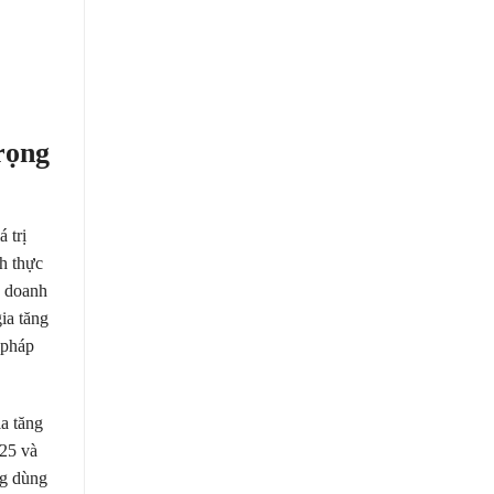
rọng
 trị
h thực
n doanh
ia tăng
 pháp
a tăng
025 và
ng dùng