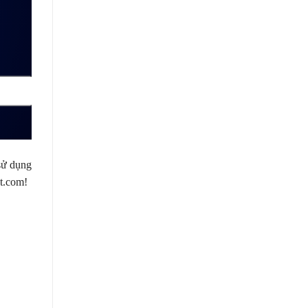
sử dụng
at.com!