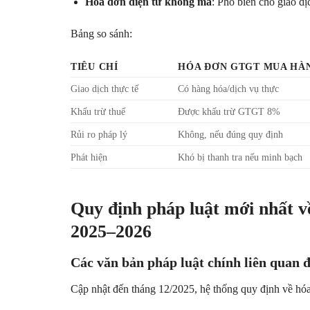
Hóa đơn điện tử không mã
: Phổ biến cho giao d
Bảng so sánh:
TIÊU CHÍ
HÓA ĐƠN GTGT MUA HÀ
Giao dịch thực tế
Có hàng hóa/dịch vụ thực
Khấu trừ thuế
Được khấu trừ GTGT 8%
Rủi ro pháp lý
Không, nếu đúng quy định
Phát hiện
Khó bị thanh tra nếu minh bạch
Quy định pháp luật mới nhất v
2025–2026
Các văn bản pháp luật chính liên quan đ
Cập nhật đến tháng 12/2025, hệ thống quy định về hóa 