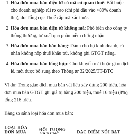
Hóa đơn mua bán điện tử có mã cơ quan thuế
: Bắt buộc
cho doanh nghiệp rủi ro cao (chi phí đầu vào >80% doanh
thu), do Tổng cục Thuế cấp mã xác thực.
Hóa đơn mua bán điện tử không mã
: Phổ biến cho công ty
thông thường, tự xuất qua phần mềm chứng nhận.
Hóa đơn mua bán bán hàng
: Dành cho hộ kinh doanh, cá
nhân không nộp thuế khấu trừ, không ghi GTGT riêng.
Hóa đơn mua bán tổng hợp
: Cho khuyến mãi hoặc giao dịch
lẻ, mới được bổ sung theo Thông tư 32/2025/TT-BTC.
Ví dụ: Trong giao dịch mua bán vật liệu xây dựng 200 triệu, hóa
đơn mua bán GTGT ghi giá trị hàng 200 triệu, thuế 16 triệu (8%),
tổng 216 triệu.
Bảng so sánh loại hóa đơn mua bán:
LOẠI HÓA
ĐỐI TƯỢNG
ĐƠN MUA
ĐẶC ĐIỂM NỔI BẬT