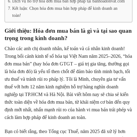
Dịch vụ hỗ trợ hóa đơn mua bán hợp pháp tại banhoadonvat.com
Kết luận: Chọn hóa đơn mua bán hợp pháp để kinh doanh an
toàn!
Giới thiệu: Hóa đơn mua bán là gì và tại sao quan
trọng trong kinh doanh?
Chào các anh chị doanh nhân, kế toán và cá nhân kinh doanh!
Trong bối cảnh kinh tế số hóa tại Việt Nam năm 2025–2026, “hóa
đơn mua bán” (hay hóa đơn GTGT – giá trị gia tăng, thường gọi
là hóa đơn đỏ) là yếu tố then chốt để đảm bảo tính minh bạch, tối
ưu thuế và tránh rủi ro pháp lý. Tôi là Minh, chuyên gia tư vấn
thuế với hơn 12 năm kinh nghiệm hỗ trợ hàng nghìn doanh
nghiệp tại TP.HCM và Hà Nội. Bài viết hôm nay sẽ chia sẻ kiến
thức toàn diện về hóa đơn mua bán, từ khái niệm cơ bản đến quy
định mới nhất, nhấn mạnh rủi ro của hành vi mua bán trái phép và
cách làm hợp pháp để kinh doanh an toàn.
Bạn có biết rằng, theo Tổng cục Thuế, năm 2025 đã xử lý hơn