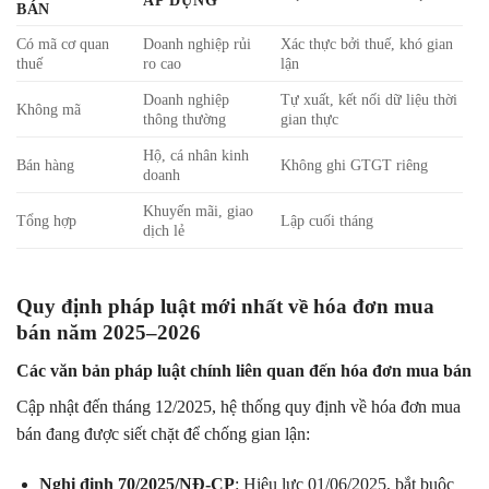
ÁP DỤNG
BÁN
Có mã cơ quan
Doanh nghiệp rủi
Xác thực bởi thuế, khó gian
thuế
ro cao
lận
Doanh nghiệp
Tự xuất, kết nối dữ liệu thời
Không mã
thông thường
gian thực
Hộ, cá nhân kinh
Bán hàng
Không ghi GTGT riêng
doanh
Khuyến mãi, giao
Tổng hợp
Lập cuối tháng
dịch lẻ
Quy định pháp luật mới nhất về hóa đơn mua
bán năm 2025–2026
Các văn bản pháp luật chính liên quan đến hóa đơn mua bán
Cập nhật đến tháng 12/2025, hệ thống quy định về hóa đơn mua
bán đang được siết chặt để chống gian lận:
Nghị định 70/2025/NĐ-CP
: Hiệu lực 01/06/2025, bắt buộc