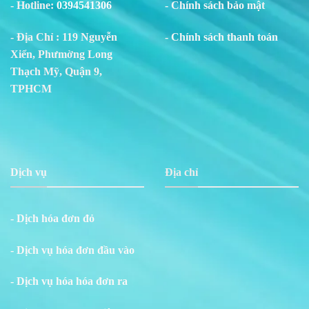
- Hotline:
0394541306
- Chính sách bảo mật
- Địa Chỉ : 119 Nguyễn
- Chính sách thanh toán
Xiển, Phư
m
ờng Long
Thạch Mỹ, Quận 9,
TPHCM
Dịch vụ
Địa chỉ
- Dịch hóa đơn đỏ
- Dịch vụ hóa đơn đầu vào
- Dịch vụ hóa hóa đơn ra