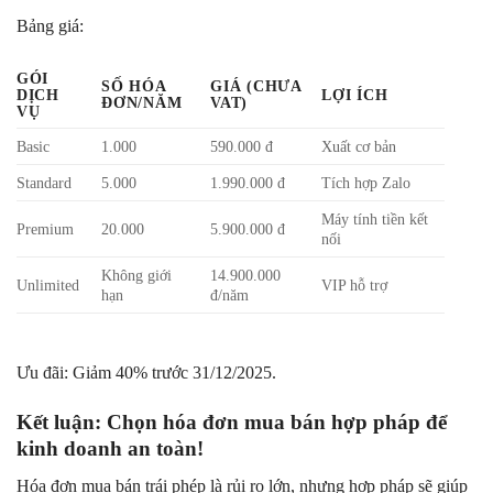
Bảng giá:
GÓI
SỐ HÓA
GIÁ (CHƯA
DỊCH
LỢI ÍCH
ĐƠN/NĂM
VAT)
VỤ
Basic
1.000
590.000 đ
Xuất cơ bản
Standard
5.000
1.990.000 đ
Tích hợp Zalo
Máy tính tiền kết
Premium
20.000
5.900.000 đ
nối
Không giới
14.900.000
Unlimited
VIP hỗ trợ
hạn
đ/năm
Ưu đãi: Giảm 40% trước 31/12/2025.
Kết luận: Chọn hóa đơn mua bán hợp pháp để
kinh doanh an toàn!
Hóa đơn mua bán trái phép là rủi ro lớn, nhưng hợp pháp sẽ giúp