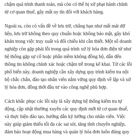
chậm quá trình thanh toán, mà còn có thể bị xử phạt hành chính
từ cơ quan thuế, gây mất uy tín đối với khách hàng.
Ngoài ra, còn có vấn đề về lưu trữ, chẳng hạn như mất mát dữ
liệu, lưu trữ không theo quy chuẩn hoặc không bảo mật, gây khó
khăn trong việc truy xuất và đối chiếu khi cần thiết. Một số doanh
nghiệp còn gặp phải lỗi trong quá trình xử lý hóa đơn điện tử như
hệ thống gặp sự cố hoặc phần mềm không đồng bộ, dẫn đến
thông tin không chính xác hoặc chậm trễ trong kê khai. Từ các lỗi
phổ biến này, doanh nghiệp cần xây dựng quy trình kiểm tra nội
bộ chắc chắn, đào tạo nhân viên nắm vững quy định về lập và xử
lý hóa đơn, đồng thời đầu tư vào công nghệ phù hợp.
Cách khắc phục các lỗi này là xây dựng hệ thống kiểm tra tự
động, cập nhật thường xuyên các quy định mới từ cơ quan thuế,
và thực hiện đào tạo, hướng dẫn kỹ lưỡng cho nhân viên. Việc
này giúp giảm thiểu tối đa các sai sót, tăng tính chuyên nghiệp,
đảm bảo hoạt động mua hàng và quản lý hóa đơn luôn đúng quy