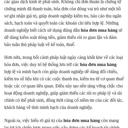
các giao dịch kinh tế phát sinh. Không chỉ đơn thuần là chứng từ
chứng minh đã thanh toán, hóa đơn còn đóng vai trò như một hồ
sơ ghi nhận giá trị, giúp doanh nghiệp kiểm tra, báo cáo thu ngân
sách, hạch toán và quyết toán các khoản chi tiêu hợp lệ. Những
doanh nghiệp biết cách sử dụng đúng đắn
hóa đơn mua hàng
sẽ
dễ dàng kiểm soát dòng tiền, giảm thiểu rủi ro gian lận và đảm
bảo tuân thủ pháp luật về kế toán, thuế.
Hơn nữa, trong bối cảnh pháp luật ngày càng khắt khe về các loại
hóa đơn, việc duy trì hệ thống lưu trữ các
hóa đơn mua hàng
hợp lệ và minh bạch còn giúp doanh nghiệp dễ dàng đối chiếu,
kiểm tra số liệu khi có các cuộc thanh tra, kiểm tra từ cơ quan thuế
hoặc các cơ quan liên quan. Điều này tạo nền tảng vững chắc cho
hoạt động doanh nghiệp, giúp giảm thiểu các rủi ro pháp lý và tài
chính có thể phát sinh, đồng thời củng cố niềm tin của các đối tác,
khách hàng về tính minh bạch của doanh nghiệp.
Ngoài ra, việc hiểu rõ giá trị của
hóa đơn mua hàng
còn mang
lại lợi ích chiến lược trong việc xây dựng các kế hoạch tài chính