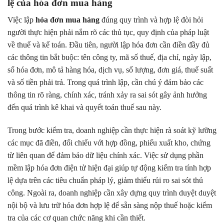
lệ của hóa đơn mua hàng
Việc lập
hóa đơn mua hàng
đúng quy trình và hợp lệ đòi hỏi
người thực hiện phải nắm rõ các thủ tục, quy định của pháp luật
về thuế và kế toán. Đầu tiên, người lập hóa đơn cần điền đầy đủ
các thông tin bắt buộc: tên công ty, mã số thuế, địa chỉ, ngày lập,
số hóa đơn, mô tả hàng hóa, dịch vụ, số lượng, đơn giá, thuế suất
và số tiền phải trả. Trong quá trình lập, cần chú ý đảm bảo các
thông tin rõ ràng, chính xác, tránh xảy ra sai sót gây ảnh hưởng
đến quá trình kê khai và quyết toán thuế sau này.
Trong bước kiểm tra, doanh nghiệp cần thực hiện rà soát kỹ lưỡng
các mục đã điền, đối chiếu với hợp đồng, phiếu xuất kho, chứng
từ liên quan để đảm bảo dữ liệu chính xác. Việc sử dụng phần
mềm lập hóa đơn điện tử hiện đại giúp tự động kiểm tra tính hợp
lệ dựa trên các tiêu chuẩn pháp lý, giảm thiểu rủi ro sai sót thủ
công. Ngoài ra, doanh nghiệp cần xây dựng quy trình duyệt duyệt
nội bộ và lưu trữ hóa đơn hợp lệ để sẵn sàng nộp thuế hoặc kiểm
tra của các cơ quan chức năng khi cần thiết.