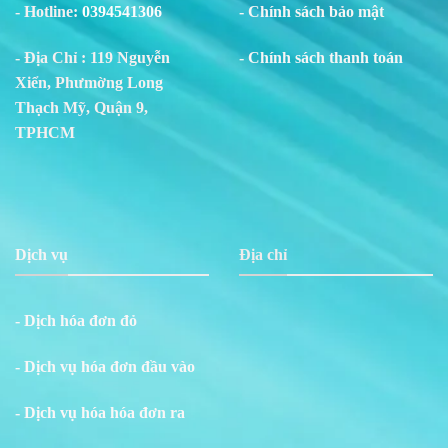
- Hotline:
0394541306
- Chính sách bảo mật
- Địa Chỉ : 119 Nguyễn
- Chính sách thanh toán
Xiển, Phư
m
ờng Long
Thạch Mỹ, Quận 9,
TPHCM
Dịch vụ
Địa chỉ
- Dịch hóa đơn đỏ
- Dịch vụ hóa đơn đầu vào
- Dịch vụ hóa hóa đơn ra