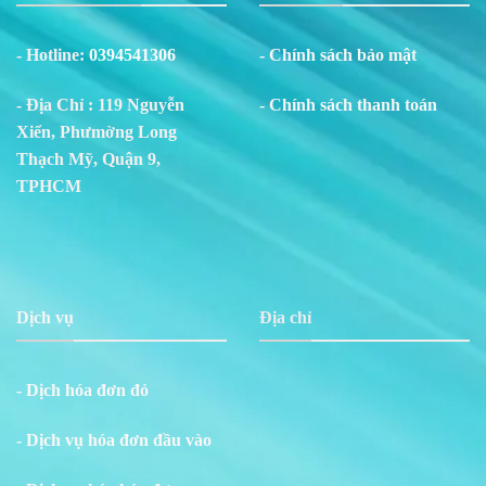
- Hotline:
0394541306
- Chính sách bảo mật
- Địa Chỉ : 119 Nguyễn
- Chính sách thanh toán
Xiển, Phư
m
ờng Long
Thạch Mỹ, Quận 9,
TPHCM
Dịch vụ
Địa chỉ
- Dịch hóa đơn đỏ
- Dịch vụ hóa đơn đầu vào