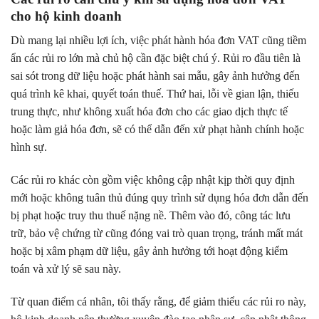
cho hộ kinh doanh
Dù mang lại nhiều lợi ích, việc phát hành hóa đơn VAT cũng tiềm
ẩn các rủi ro lớn mà chủ hộ cần đặc biệt chú ý. Rủi ro đầu tiên là
sai sót trong dữ liệu hoặc phát hành sai mẫu, gây ảnh hưởng đến
quá trình kê khai, quyết toán thuế. Thứ hai, lỗi về gian lận, thiếu
trung thực, như không xuất hóa đơn cho các giao dịch thực tế
hoặc làm giả hóa đơn, sẽ có thể dẫn đến xử phạt hành chính hoặc
hình sự.
Các rủi ro khác còn gồm việc không cập nhật kịp thời quy định
mới hoặc không tuân thủ đúng quy trình sử dụng hóa đơn dẫn đến
bị phạt hoặc truy thu thuế nặng nề. Thêm vào đó, công tác lưu
trữ, bảo vệ chứng từ cũng đóng vai trò quan trọng, tránh mất mát
hoặc bị xâm phạm dữ liệu, gây ảnh hưởng tới hoạt động kiểm
toán và xử lý sẽ sau này.
Từ quan điểm cá nhân, tôi thấy rằng, để giảm thiểu các rủi ro này,