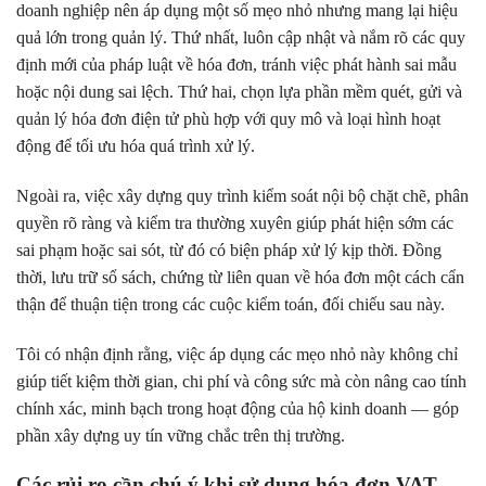
doanh nghiệp nên áp dụng một số mẹo nhỏ nhưng mang lại hiệu
quả lớn trong quản lý. Thứ nhất, luôn cập nhật và nắm rõ các quy
định mới của pháp luật về hóa đơn, tránh việc phát hành sai mẫu
hoặc nội dung sai lệch. Thứ hai, chọn lựa phần mềm quét, gửi và
quản lý hóa đơn điện tử phù hợp với quy mô và loại hình hoạt
động để tối ưu hóa quá trình xử lý.
Ngoài ra, việc xây dựng quy trình kiểm soát nội bộ chặt chẽ, phân
quyền rõ ràng và kiểm tra thường xuyên giúp phát hiện sớm các
sai phạm hoặc sai sót, từ đó có biện pháp xử lý kịp thời. Đồng
thời, lưu trữ sổ sách, chứng từ liên quan về hóa đơn một cách cẩn
thận để thuận tiện trong các cuộc kiểm toán, đối chiếu sau này.
Tôi có nhận định rằng, việc áp dụng các mẹo nhỏ này không chỉ
giúp tiết kiệm thời gian, chi phí và công sức mà còn nâng cao tính
chính xác, minh bạch trong hoạt động của hộ kinh doanh — góp
phần xây dựng uy tín vững chắc trên thị trường.
Các rủi ro cần chú ý khi sử dụng hóa đơn VAT