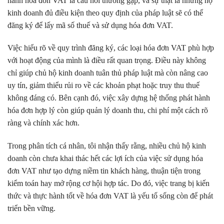
hành hóa đơn VAT là câu hỏi thường gặp, và sự thật là những hộ
kinh doanh đủ điều kiện theo quy định của pháp luật sẽ có thể
đăng ký để lấy mã số thuế và sử dụng hóa đơn VAT.
Việc hiểu rõ về quy trình đăng ký, các loại hóa đơn VAT phù hợp
với hoạt động của mình là điều rất quan trọng. Điều này không
chỉ giúp chủ hộ kinh doanh tuân thủ pháp luật mà còn nâng cao
uy tín, giảm thiểu rủi ro về các khoản phạt hoặc truy thu thuế
không đáng có. Bên cạnh đó, việc xây dựng hệ thống phát hành
hóa đơn hợp lý còn giúp quản lý doanh thu, chi phí một cách rõ
ràng và chính xác hơn.
Trong phân tích cá nhân, tôi nhận thấy rằng, nhiều chủ hộ kinh
doanh còn chưa khai thác hết các lợi ích của việc sử dụng hóa
đơn VAT như tạo dựng niềm tin khách hàng, thuận tiện trong
kiểm toán hay mở rộng cơ hội hợp tác. Do đó, việc trang bị kiến
thức và thực hành tốt về hóa đơn VAT là yếu tố sống còn để phát
triển bền vững.