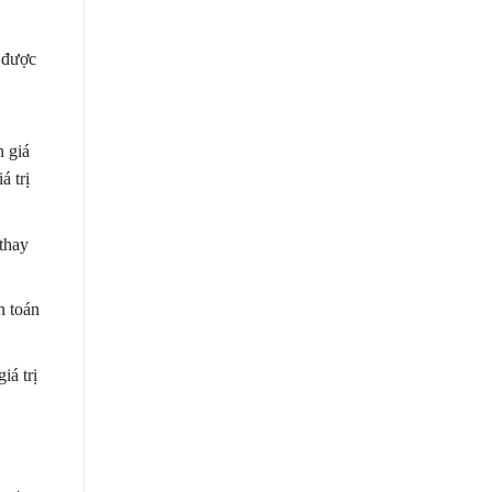
 được
n giá
á trị
 thay
h toán
iá trị