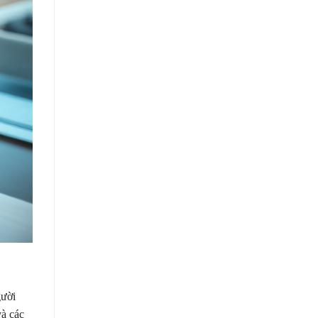
gười
và các