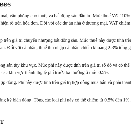
 BĐS
mại, văn phòng cho thuê, và bất động sản đầu tư. Mức thuế VAT 10%
ể hiện rõ trên hóa đơn. Đối với các dự án nhà ở thương mại, VAT chiếm
 trên giá trị chuyển nhượng bất động sản. Mức thuế này được tính trê
uan. Đối với cá nhân, thuế thu nhập cá nhân chiếm khoảng 2-3% tổng gi
g sản tùy khu vực. Mức phí này được tính trên giá trị sổ đỏ và có thể
 các khu vực thành thị, lệ phí trước bạ thường ở mức 0.5%.
p đồng. Phí này được tính trên giá trị hợp đồng mua bán và phải than
ăng ký biến động. Tổng các loại phí này có thể chiếm từ 0.5% đến 1% g
AT