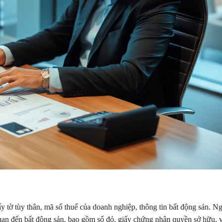
 tờ tùy thân, mã số thuế của doanh nghiệp, thông tin bất động sản. N
quan đến bất động sản, bao gồm sổ đỏ, giấy chứng nhận quyền sở hữu, 