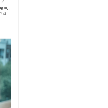
huế
ng mại,
ở xã