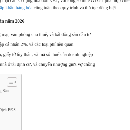
 mại cần sử dụng hóa đơn VAT, với tổng số thuế GTGT phải nộp chi
hập khẩu hàng hóa
cũng tuân theo quy trình và thủ tục riêng biệt.
sản năm 2026
mại, văn phòng cho thuê, và bất động sản đầu tư
p cá nhân 2%, và các loại phí liên quan
 giấy tờ tùy thân, và mã số thuế của doanh nghiệp
nhà ở tái định cư, và chuyển nhượng giữa vợ chồng
g Sản
 Dịch BĐS