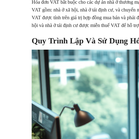
Hóa đơn VAT bắt buộc cho các dự án nhà ở thương mại
VAT gồm: nhà ở xã hội, nhà ở tái định cư, và chuyển 
VAT được tính trên giá trị hợp đồng mua bán và phải 
hội và nhà ở tái định cư được miễn thuế VAT để hỗ trợ
Quy Trình Lập Và Sử Dụng H