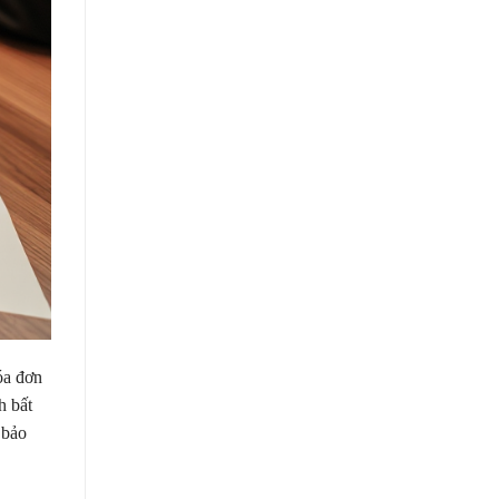
óa đơn
h bất
 bảo