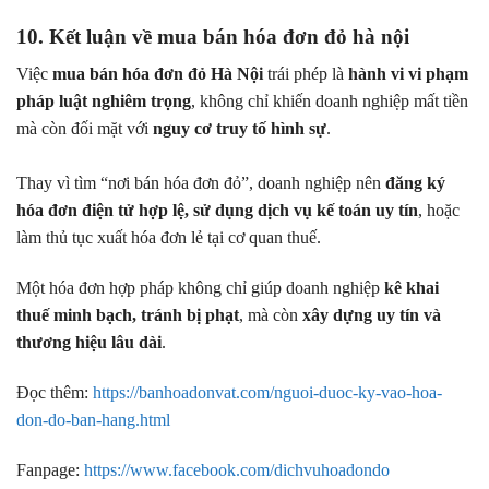
10. Kết luận về
mua bán hóa đơn đỏ hà nội
Việc
mua bán hóa đơn đỏ Hà Nội
trái phép là
hành vi vi phạm
pháp luật nghiêm trọng
, không chỉ khiến doanh nghiệp mất tiền
mà còn đối mặt với
nguy cơ truy tố hình sự
.
Thay vì tìm “nơi bán hóa đơn đỏ”, doanh nghiệp nên
đăng ký
hóa đơn điện tử hợp lệ, sử dụng dịch vụ kế toán uy tín
, hoặc
làm thủ tục xuất hóa đơn lẻ tại cơ quan thuế.
Một hóa đơn hợp pháp không chỉ giúp doanh nghiệp
kê khai
thuế minh bạch, tránh bị phạt
, mà còn
xây dựng uy tín và
thương hiệu lâu dài
.
Đọc thêm:
https://banhoadonvat.com/nguoi-duoc-ky-vao-hoa-
don-do-ban-hang.html
Fanpage:
https://www.facebook.com/dichvuhoadondo