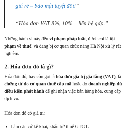
giá rẻ – bảo mật tuyệt đối!
”
“Hóa đơn VAT 8%, 10% – liên hệ gấp.”
Những hành vi này đều
vi phạm pháp luật
, được coi là
tội
phạm về thuế
, và đang bị cơ quan chức năng Hà Nội xử lý rất
nghiêm.
2. Hóa đơn đỏ là gì?
Hóa đơn đỏ, hay còn gọi là
hóa đơn giá trị gia tăng (VAT)
, là
chứng từ do cơ quan thuế cấp mã
hoặc do
doanh nghiệp đủ
điều kiện phát hành
để ghi nhận việc bán hàng hóa, cung cấp
dịch vụ.
Hóa đơn đỏ có giá trị:
Làm căn cứ kê khai, khấu trừ thuế GTGT.