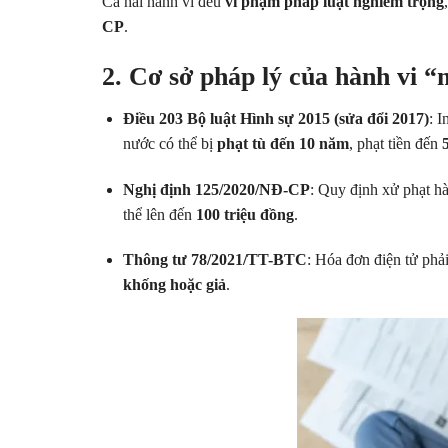
Cả hai hành vi đều
vi phạm pháp luật nghiêm trọng
CP
.
2. Cơ sở pháp lý của hành vi 
Điều 203 Bộ luật Hình sự 2015 (sửa đổi 2017)
: 
nước có thể bị
phạt tù đến 10 năm
, phạt tiền đến
Nghị định 125/2020/NĐ-CP
: Quy định xử phạt hà
thể lên đến
100 triệu đồng
.
Thông tư 78/2021/TT-BTC
: Hóa đơn điện tử phả
khống hoặc giả
.