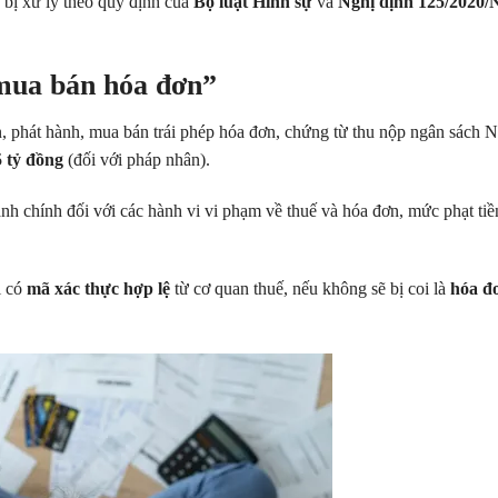
, bị xử lý theo quy định của
Bộ luật Hình sự
và
Nghị định 125/2020/
“mua bán hóa đơn”
In, phát hành, mua bán trái phép hóa đơn, chứng từ thu nộp ngân sách 
5 tỷ đồng
(đối với pháp nhân).
nh chính đối với các hành vi vi phạm về thuế và hóa đơn, mức phạt tiề
i có
mã xác thực hợp lệ
từ cơ quan thuế, nếu không sẽ bị coi là
hóa đ