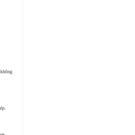
không
ép.