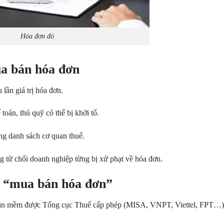
Hóa đơn đỏ
ua bán hóa đơn
u lần giá trị hóa đơn.
 toán, thủ quỹ có thể bị khởi tố.
rong danh sách cơ quan thuế.
ng từ chối doanh nghiệp từng bị xử phạt về hóa đơn.
ế “mua bán hóa đơn”
hần mềm được Tổng cục Thuế cấp phép (MISA, VNPT, Viettel, FPT…)