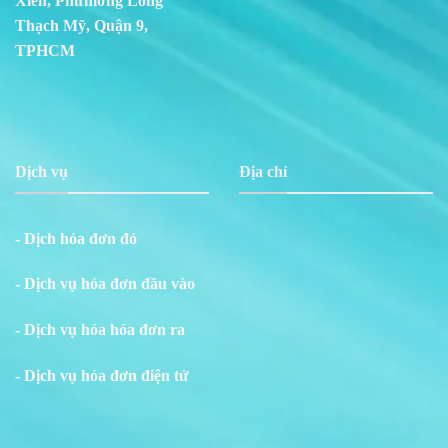
Xiển, Phư
m
ờng Long
Thạch Mỹ, Quận 9,
TPHCM
Dịch vụ
Địa chỉ
- Dịch hóa đơn đỏ
- Dịch vụ hóa đơn đầu vào
- Dịch vụ hóa hóa đơn ra
- Dịch vụ hóa đơn điện tử