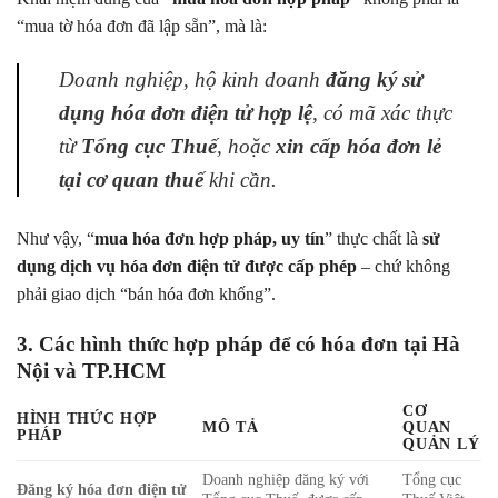
“mua tờ hóa đơn đã lập sẵn”, mà là:
Doanh nghiệp, hộ kinh doanh
đăng ký sử
dụng hóa đơn điện tử hợp lệ
, có mã xác thực
từ
Tổng cục Thuế
, hoặc
xin cấp hóa đơn lẻ
tại cơ quan thuế
khi cần.
Như vậy, “
mua hóa đơn hợp pháp, uy tín
” thực chất là
sử
dụng dịch vụ hóa đơn điện tử được cấp phép
– chứ không
phải giao dịch “bán hóa đơn khống”.
3. Các hình thức hợp pháp để có hóa đơn tại Hà
Nội và TP.HCM
CƠ
HÌNH THỨC HỢP
MÔ TẢ
QUAN
PHÁP
QUẢN LÝ
Doanh nghiệp đăng ký với
Tổng cục
Đăng ký hóa đơn điện tử