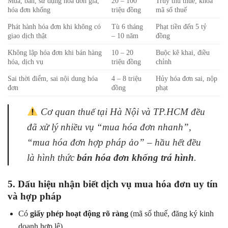
Mua, bán, sử dụng hóa đơn giả,
20 – 100
Truy thu thuế, khóa
hóa đơn khống
triệu đồng
mã số thuế
Phát hành hóa đơn khi không có
Tù 6 tháng
Phạt tiền đến 5 tỷ
giao dịch thật
– 10 năm
đồng
Không lập hóa đơn khi bán hàng
10 – 20
Buộc kê khai, điều
hóa, dịch vụ
triệu đồng
chỉnh
Sai thời điểm, sai nội dung hóa
4 – 8 triệu
Hủy hóa đơn sai, nộp
đơn
đồng
phạt
Cơ quan thuế tại Hà Nội và TP.HCM đều
đã xử lý nhiều vụ “mua hóa đơn nhanh”,
“mua hóa đơn hợp pháp ảo” – hầu hết đều
là hình thức
bán hóa đơn khống trá hình
.
5. Dấu hiệu nhận biết dịch vụ mua hóa đơn uy tín
và hợp pháp
Có
giấy phép hoạt động rõ ràng
(mã số thuế, đăng ký kinh
doanh hợp lệ).