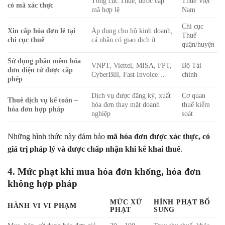
Tổng cục Thuế, được cấp
Thuế Việt
có mã xác thực
mã hợp lệ
Nam
Chi cục
Xin cấp hóa đơn lẻ tại
Áp dụng cho hộ kinh doanh,
Thuế
chi cục thuế
cá nhân có giao dịch ít
quận/huyện
Sử dụng phần mềm hóa
VNPT, Viettel, MISA, FPT,
Bộ Tài
đơn điện tử được cấp
CyberBill, Fast Invoice…
chính
phép
Dịch vụ được đăng ký, xuất
Cơ quan
Thuê dịch vụ kế toán –
hóa đơn thay mặt doanh
thuế kiểm
hóa đơn hợp pháp
nghiệp
soát
Những hình thức này đảm bảo
mã hóa đơn được xác thực, có
giá trị pháp lý và được chấp nhận khi kê khai thuế
.
4. Mức phạt khi mua hóa đơn khống, hóa đơn
không hợp pháp
MỨC XỬ
HÌNH PHẠT BỔ
HÀNH VI VI PHẠM
PHẠT
SUNG