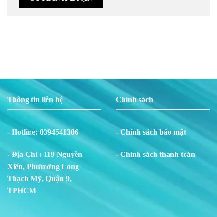
Thông tin liên hệ
Chính sách
- Hotline:
0394541306
- Chính sách bảo mật
- Địa Chỉ : 119 Nguyễn
- Chính sách thanh toán
Xiển, Phư
m
ờng Long
Thạch Mỹ, Quận 9,
TPHCM