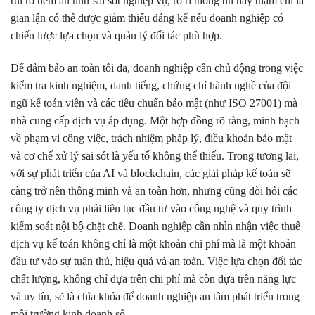
rủi ro tiềm ẩn như sai sót nghiệp vụ, rò rỉ thông tin hay thậm chí là
gian lận có thể được giảm thiểu đáng kể nếu doanh nghiệp có
chiến lược lựa chọn và quản lý đối tác phù hợp.
Để đảm bảo an toàn tối đa, doanh nghiệp cần chủ động trong việc
kiểm tra kinh nghiệm, danh tiếng, chứng chỉ hành nghề của đội
ngũ kế toán viên và các tiêu chuẩn bảo mật (như ISO 27001) mà
nhà cung cấp dịch vụ áp dụng. Một hợp đồng rõ ràng, minh bạch
về phạm vi công việc, trách nhiệm pháp lý, điều khoản bảo mật
và cơ chế xử lý sai sót là yếu tố không thể thiếu. Trong tương lai,
với sự phát triển của AI và blockchain, các giải pháp kế toán sẽ
càng trở nên thông minh và an toàn hơn, nhưng cũng đòi hỏi các
công ty dịch vụ phải liên tục đầu tư vào công nghệ và quy trình
kiểm soát nội bộ chặt chẽ. Doanh nghiệp cần nhìn nhận việc thuê
dịch vụ kế toán không chỉ là một khoản chi phí mà là một khoản
đầu tư vào sự tuân thủ, hiệu quả và an toàn. Việc lựa chọn đối tác
chất lượng, không chỉ dựa trên chi phí mà còn dựa trên năng lực
và uy tín, sẽ là chìa khóa để doanh nghiệp an tâm phát triển trong
môi trường kinh doanh số.