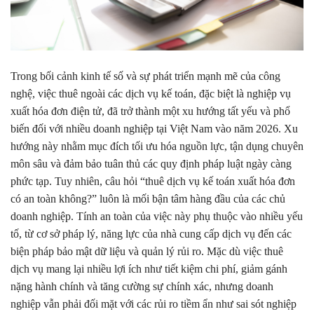
Trong bối cảnh kinh tế số và sự phát triển mạnh mẽ của công
nghệ, việc thuê ngoài các dịch vụ kế toán, đặc biệt là nghiệp vụ
xuất hóa đơn điện tử, đã trở thành một xu hướng tất yếu và phổ
biến đối với nhiều doanh nghiệp tại Việt Nam vào năm 2026. Xu
hướng này nhằm mục đích tối ưu hóa nguồn lực, tận dụng chuyên
môn sâu và đảm bảo tuân thủ các quy định pháp luật ngày càng
phức tạp. Tuy nhiên, câu hỏi “thuê dịch vụ kế toán xuất hóa đơn
có an toàn không?” luôn là mối bận tâm hàng đầu của các chủ
doanh nghiệp. Tính an toàn của việc này phụ thuộc vào nhiều yếu
tố, từ cơ sở pháp lý, năng lực của nhà cung cấp dịch vụ đến các
biện pháp bảo mật dữ liệu và quản lý rủi ro. Mặc dù việc thuê
dịch vụ mang lại nhiều lợi ích như tiết kiệm chi phí, giảm gánh
nặng hành chính và tăng cường sự chính xác, nhưng doanh
nghiệp vẫn phải đối mặt với các rủi ro tiềm ẩn như sai sót nghiệp