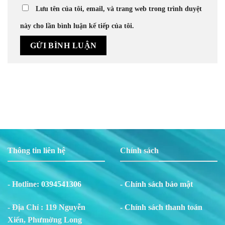
Lưu tên của tôi, email, và trang web trong trình duyệt
này cho lần bình luận kế tiếp của tôi.
Thông tin liên hệ
Chính sách
- Hotline:
0394541306
- Chính sách bảo mật
- Địa Chỉ : 119 Nguyễn
- Chính sách thanh toán
Xiển, Phư
m
ờng Long