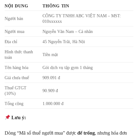
NỘI DUNG
THÔNG TIN
CÔNG TY TNHH ABC VIỆT NAM – MST:
Người bán
010xxxxxx
Người mua
Nguyễn Văn Nam – Cá nhân
Địa chỉ
45 Nguyễn Trãi, Hà Nội
Hình thức thanh
Tiền mặt
toán
Tên hàng hóa
Gói dịch vụ tập gym 1 tháng
Giá chưa thuế
909.091 đ
Thuế GTGT
90.909 đ
(10%)
Tổng cộng
1.000.000 đ
Lưu ý:
Dòng “Mã số thuế người mua” được
để trống
, nhưng hóa đơn