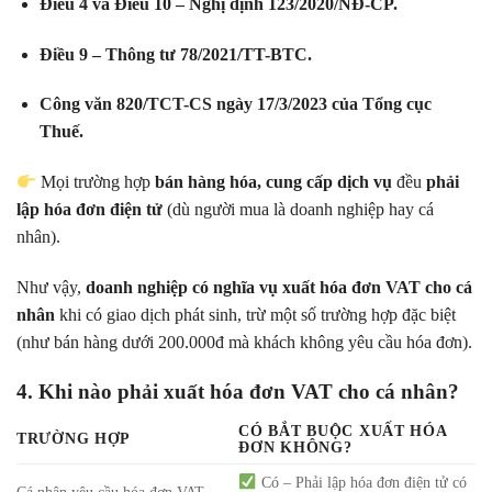
Điều 4 và Điều 10 – Nghị định 123/2020/NĐ-CP.
Điều 9 – Thông tư 78/2021/TT-BTC.
Công văn 820/TCT-CS ngày 17/3/2023 của Tổng cục
Thuế.
Mọi trường hợp
bán hàng hóa, cung cấp dịch vụ
đều
phải
lập hóa đơn điện tử
(dù người mua là doanh nghiệp hay cá
nhân).
Như vậy,
doanh nghiệp có nghĩa vụ xuất hóa đơn VAT cho cá
nhân
khi có giao dịch phát sinh, trừ một số trường hợp đặc biệt
(như bán hàng dưới 200.000đ mà khách không yêu cầu hóa đơn).
4. Khi nào phải xuất hóa đơn VAT cho cá nhân?
CÓ BẮT BUỘC XUẤT HÓA
TRƯỜNG HỢP
ĐƠN KHÔNG?
Có – Phải lập hóa đơn điện tử có