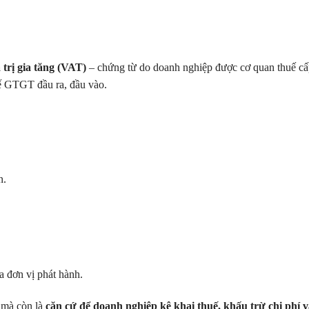
 trị gia tăng (VAT)
– chứng từ do doanh nghiệp được cơ quan thuế c
uế GTGT đầu ra, đầu vào.
n.
a đơn vị phát hành.
 mà còn là
căn cứ để doanh nghiệp kê khai thuế, khấu trừ chi phí 