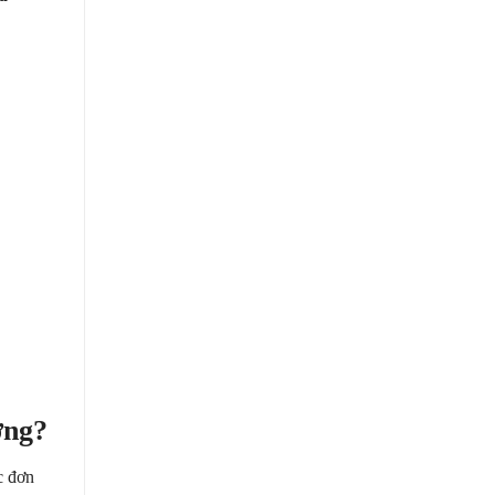
ơng?
c đơn