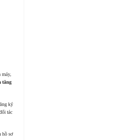
à máy,
a tăng
đăng ký
đối tác
n hồ sơ