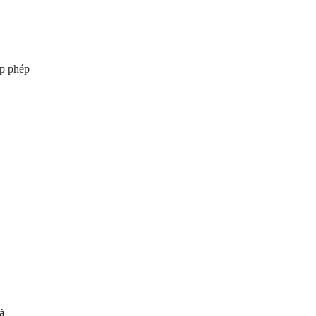
ấp phép
và