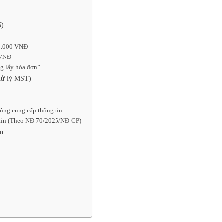
5)
00.000 VNĐ
0 VNĐ
ng lấy hóa đơn”
(Xử lý MST)
hông cung cấp thông tin
g tin (Theo NĐ 70/2025/NĐ-CP)
ân