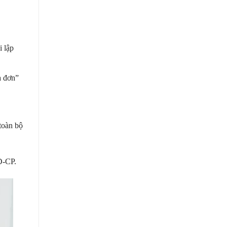
i lập
a đơn”
toàn bộ
Đ-CP.