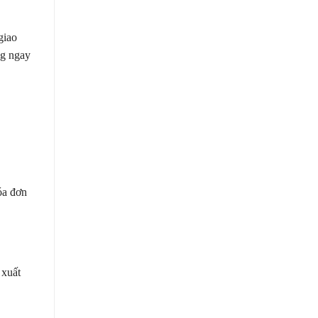
giao
ng ngay
óa đơn
 xuất