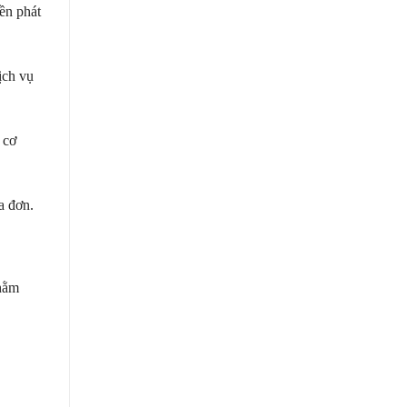
ền phát
ịch vụ
 cơ
a đơn.
nhằm