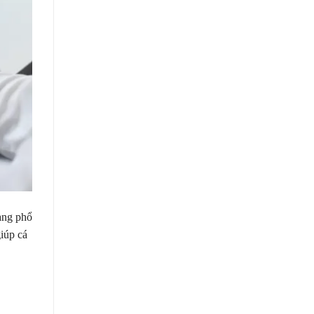
àng phổ
giúp cá
.