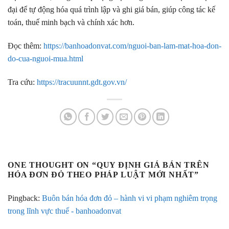
đại để tự động hóa quá trình lập và ghi giá bán, giúp công tác kế
toán, thuế minh bạch và chính xác hơn.
Đọc thêm:
https://banhoadonvat.com/nguoi-ban-lam-mat-hoa-don-
do-cua-nguoi-mua.html
Tra cứu:
https://tracuunnt.gdt.gov.vn/
ONE THOUGHT ON “
QUY ĐỊNH GIÁ BÁN TRÊN
HÓA ĐƠN ĐỎ THEO PHÁP LUẬT MỚI NHẤT
”
Pingback:
Buôn bán hóa đơn đỏ – hành vi vi phạm nghiêm trọng
trong lĩnh vực thuế - banhoadonvat