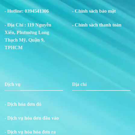
- Hotline:
0394541306
- Chính sách bảo mật
- Địa Chỉ : 119 Nguyễn
- Chính sách thanh toán
Xiển, Phư
m
ờng Long
Thạch Mỹ, Quận 9,
TPHCM
Dịch vụ
Địa chỉ
- Dịch hóa đơn đỏ
- Dịch vụ hóa đơn đầu vào
- Dịch vụ hóa hóa đơn ra